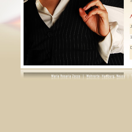
S
J
J
M
A