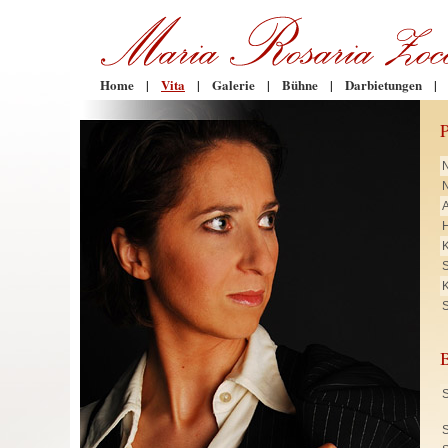
Home
|
Vita
|
Galerie
|
Bühne
|
Darbietungen
|
N
H
K
K
S