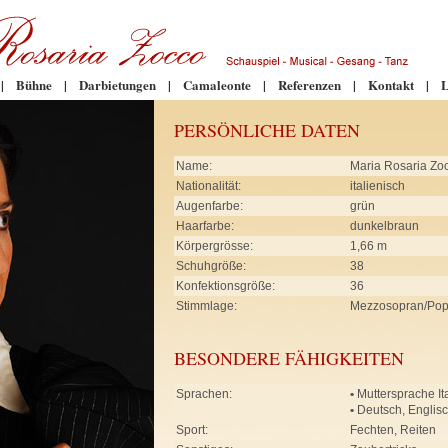
|
Bühne
|
Darbietungen
|
Camaleonte
|
Referenzen
|
Kontakt
|
L
PERSÖNLICHE DATEN
Name:
Maria Rosaria Zo
Nationalität:
italienisch
Augenfarbe:
grün
Haarfarbe:
dunkelbraun
Körpergrösse:
1,66 m
Schuhgröße:
38
Konfektionsgröße:
36
Stimmlage:
Mezzosopran/Po
BESONDERE FÄHIGKEITEN
Sprachen:
•
Muttersprache It
•
Deutsch, Englis
Sport:
Fechten, Reiten