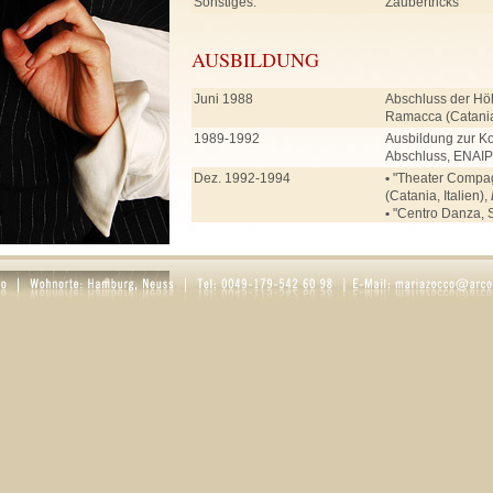
Sonstiges:
Zaubertricks
AUSBILDUNG
Juni 1988
Abschluss der Hö
Ramacca (Catania,
1989-1992
Ausbildung zur Ko
Abschluss, ENAIP 
Dez. 1992-1994
•
"Theater Compagn
(Catania, Italien),
•
"Centro Danza, S
Enna (Italien),
Bal
Jul. 1995-Feb. 1996
"Inlingua" Sprac
Deutschkurs
März 1996 - Juli 1997
•
"The Park" Tanz
Ballett, Jazz, Ste
•
Rollenarbeit bei
Schauspielunterri
Aug. 1997-Jul. 2001
Stage School of 
(Hamburg) mit Ab
Ballett, Stepptanz
Liedinterpretation
Pantomime, Fecht
Schauspiel
Dort Unterricht u. 
•
Schauspiel: Karin