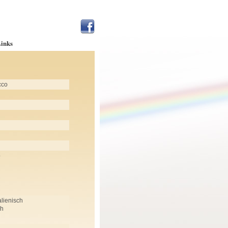
inks
cco
p
alienisch
ch