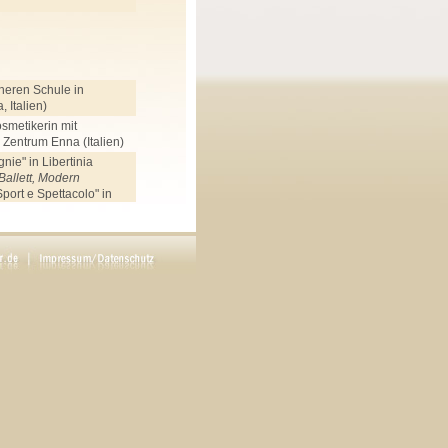
heren Schule in
 Italien)
smetikerin mit
Zentrum Enna (Italien)
ie" in Libertinia
Ballett, Modern
port e Spettacolo" in
lett, Modern
hschule (Mannheim),
schule (Mannheim),
pptanz
 Ela Sommer (Neustadt),
cht
Music, Dance and Drama
schluss,
Jazz, Modern,
, Gesang,
, Chor, Sprechtechnik,
en. Schwerpunkt:
a.
 Abicht, Urs Affolter