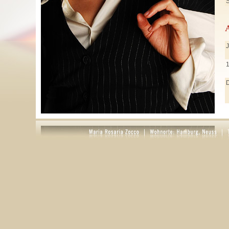
S
J
J
M
A