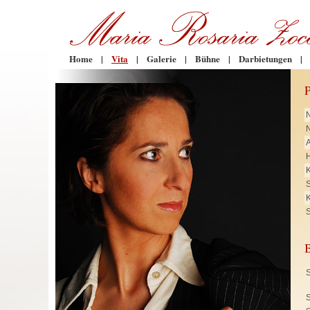
Home
|
Vita
|
Galerie
|
Bühne
|
Darbietungen
|
N
H
K
K
S