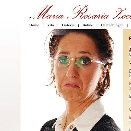
Home
|
Vita
|
Galerie
|
Bühne
|
Darbietungen
|
D
V
H
K
E
D
M