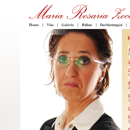
Home
|
Vita
|
Galerie
|
Bühne
|
Darbietungen
|
D
V
H
K
E
D
M