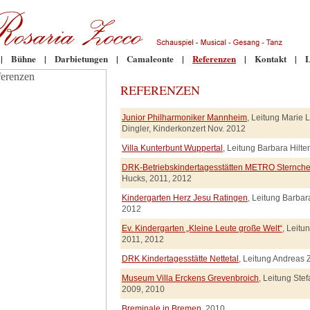
|
Bühne
|
Darbietungen
|
Camaleonte
|
Referenzen
|
Kontakt
|
L
REFERENZEN
Junior Philharmoniker Mannheim
, Leitung Marie 
Dingler, Kinderkonzert Nov. 2012
Villa Kunterbunt Wuppertal
, Leitung Barbara Hilt
DRK-Betriebskindertagesstätten METRO Sternch
Hucks, 2011, 2012
Kindergarten Herz Jesu Ratingen
, Leitung Barbar
2012
Ev. Kindergarten „Kleine Leute große Welt“
, Leitu
2011, 2012
DRK Kindertagesstätte Nettetal
, Leitung Andreas 
Museum Villa Erckens Grevenbroich
, Leitung Ste
2009, 2010
Breminale in Bremen
, 2010