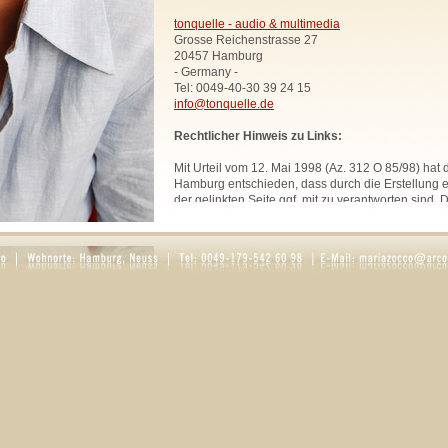
tonquelle - audio & multimedia
Grosse Reichenstrasse 27
20457 Hamburg
- Germany -
Tel: 0049-40-30 39 24 15
info@tonquelle.de
Rechtlicher Hinweis zu Links:
Mit Urteil vom 12. Mai 1998 (Az. 312 O 85/98) hat
Hamburg entschieden, dass durch die Erstellung ei
der gelinkten Seite ggf. mit zu verantworten sind. 
uns hiermit vorsorglich von den Inhalten aller geli
Website. Diese Erklärung gilt für sämtliche Links
zur Zeit bestehen oder in Zukunft bestehen werden
Alle Bilder, Texte und Grafiken, sofern nicht ande
urheberrechtlich geschützt und dürfen ohne schri
Rechtsinhabers nicht anderweitig verwendet werd
Rosaria Zocco.
DATENSCHUTZ
1. Datenschutz auf einen Blick
Allgemeine Hinweise