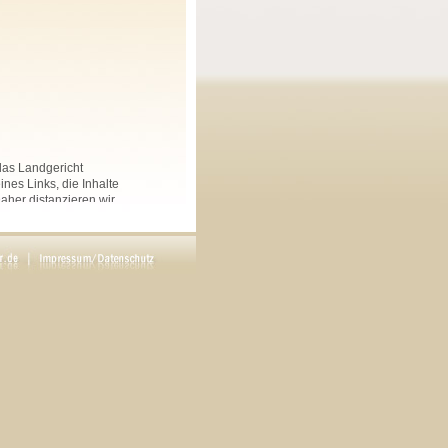
 das Landgericht
nes Links, die Inhalte
Daher distanzieren wir
nkten Seiten auf dieser
 und Linksammlungen, die
.
rs angegeben, sind
ftliche Genehmigung des
en. Copyright by Maria