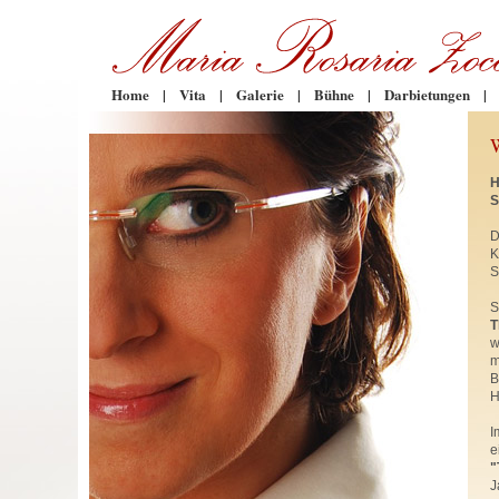
Home
|
Vita
|
Galerie
|
Bühne
|
Darbietungen
|
H
S
D
K
S
S
T
w
m
B
H
I
e
"
J