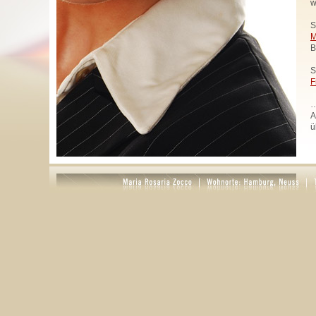
w
S
M
B
S
F
…
A
ü