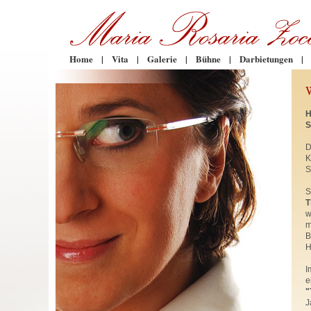
Home
|
Vita
|
Galerie
|
Bühne
|
Darbietungen
|
H
S
D
K
S
S
T
w
m
B
H
I
e
"
J