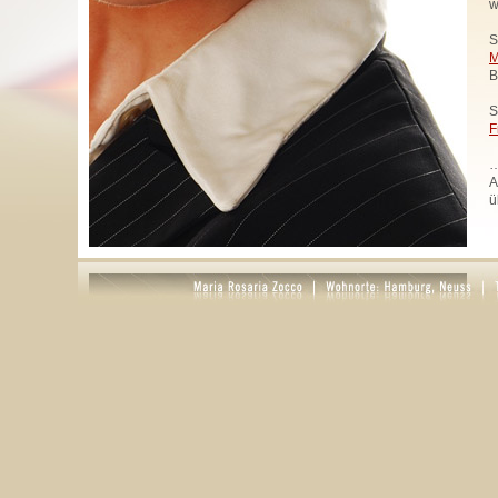
w
S
M
B
S
F
…
A
ü