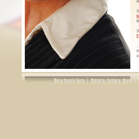
w
S
M
B
S
F
…
A
ü