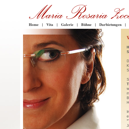
Home
|
Vita
|
Galerie
|
Bühne
|
Darbietungen
|
H
S
D
K
S
S
T
w
m
B
H
I
e
"
J