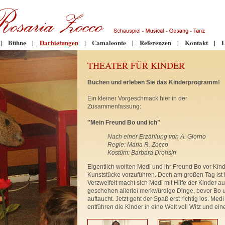
|
Bühne
|
Darbietungen
|
Camaleonte
|
Referenzen
|
Kontakt
|
L
THEATER FÜR KINDER
Buchen und erleben Sie das Kinderprogramm!
Ein kleiner Vorgeschmack hier in der
Zusammenfassung:
"Mein Freund Bo und ich"
Nach einer Erzählung von A. Giorno
Regie: Maria R. Zocco
Kostüm: Barbara Drohsin
Eigentlich wollten Medi und ihr Freund Bo vor Kin
Kunststücke vorzuführen. Doch am großen Tag ist
Verzweifelt macht sich Medi mit Hilfe der Kinder a
geschehen allerlei merkwürdige Dinge, bevor Bo 
auftaucht. Jetzt geht der Spaß erst richtig los. Med
entführen die Kinder in eine Welt voll Witz und e