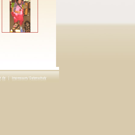
r von 3-10 Jahren
 Anlässe/Events: