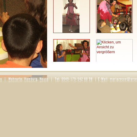
Spieldauer: ca. 30-45 min. Das Stück ist für Kinde
geeignet.
Das Kinderprogramm eignet sich z. B. für diese
Kindergartenfeste
Weihnachtsfeiern
Jubiläumsfeiern
Kinderanimation auf Hochzeiten
Private Anlässe, sowie Kindergeburtstage
Firmenveranstaltungen