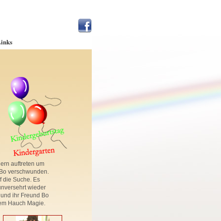
inks
dern auftreten um
 Bo verschwunden.
uf die Suche. Es
unversehrt wieder
i und ihr Freund Bo
inem Hauch Magie.