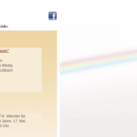
inks
auen"
er
ja Wedig
 Fußbach
F.K. Wächter für
 Jahre. 17. Mai
0 Uhr.