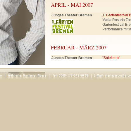
APRIL - MAI 2007
Junges Theater Bremen
1. Gärtenfestival
Maria Rosaria Zo
Gärtenfestival Br
Performance mit 
FEBRUAR - MÄRZ 2007
Junges Theater Bremen
"Spieltrieb"
Rolle: Frau Smut
Schneewittchen, 
SEPTEMBER - DEZEMBER 2006
Ernst Deutsch Theater
"Der Teufel mit d
(in Hamburg)
Rollen: Knappe, K
Regie: Hartmut 