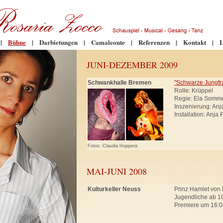
|
Bühne
|
Darbietungen
|
Camaleonte
|
Referenzen
|
Kontakt
|
L
JUNI-DEZEMBER 2009
Schwankhalle Bremen
"Schwarze Jungfr
Rolle: Krüppel
Regie: Ela Somm
Inszenierung: An
Installation: Anja
Fotos: Claudia Hoppens
MAI-JUNI 2008
Kulturkeller Neuss
Prinz Hamlet von 
Jugendliche ab 10
Premiere um 16:0