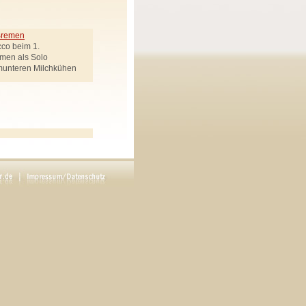
 Bremen
cco beim 1.
emen als Solo
munteren Milchkühen
ek genannt
Regie: Carsten Werner
en drei Goldenen Haaren"
rötenbote, Räuberchef,
Uhlemann