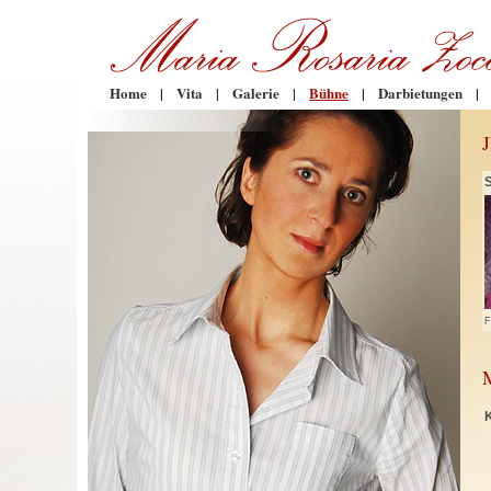
Home
|
Vita
|
Galerie
|
Bühne
|
Darbietungen
|
F
K